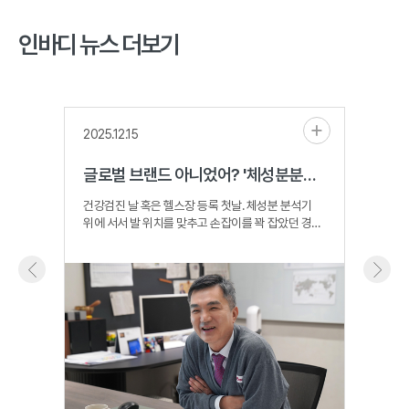
인바디 뉴스 더보기
2025.12.15
2025
글로벌 브랜드 아니었어? '체성분분석 대명사' 한국 회사의 고민 [비크닉]
건강검진 날 혹은 헬스장 등록 첫날. 체성분 분석기
차기철
위에 서서 발 위치를 맞추고 손잡이를 꽉 잡았던 경험,
지향점
한 번쯤 있을 겁니다. 1~2분 뒤면 내 몸의 근육량·
뒤 직
지방량·체수분 등이 세세히 ..
나아가