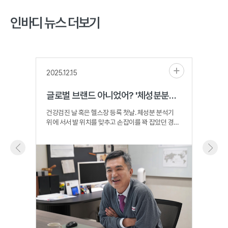
인바디 뉴스 더보기
2025.12.15
2025
글로벌 브랜드 아니었어? '체성분분석 대명사' 한국 회사의 고민 [비크닉]
건강검진 날 혹은 헬스장 등록 첫날. 체성분 분석기
차기철
위에 서서 발 위치를 맞추고 손잡이를 꽉 잡았던 경험,
지향점
한 번쯤 있을 겁니다. 1~2분 뒤면 내 몸의 근육량·
뒤 직
지방량·체수분 등이 세세히 ..
나아가