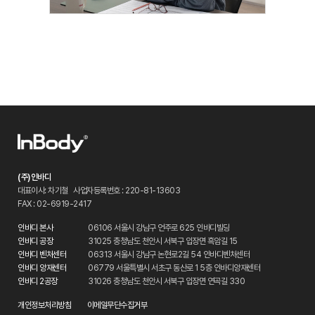
(주)인바디
대표이사: 차기철
사업자등록번호 : 220-81-13603
FAX : 02-6919-2417
인바디 본사
06106 서울시 강남구 언주로 625 인바디빌딩
인바디 공장
31025 충청남도 천안시 서북구 입장면 흑암길 15
인바디 벤처센터
06313 서울시 강남구 논현로2길 54 인바디벤처센터
인바디 양재센터
06779 서울특별시 서초구 동산로 1 5층 인바디양재센터
인바디 2공장
31026 충청남도 천안시 서북구 입장면 연곡길 330
개인정보처리방침
이메일무단수집거부