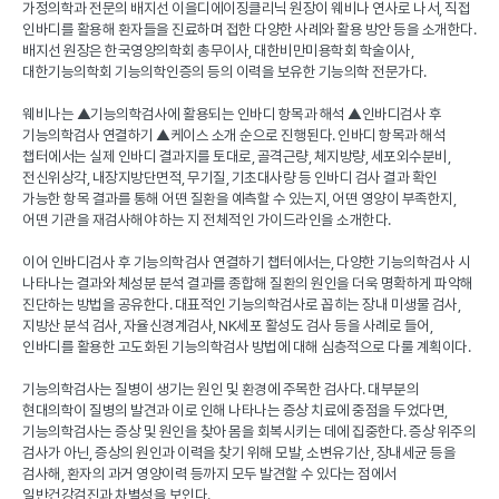
가정의학과 전문의 배지선 이을디에이징클리닉 원장이 웨비나 연사로 나서
,
직접
인바디를 활용해 환자들을 진료하며 접한 다양한 사례와 활용 방안 등을 소개한다
.
배지선 원장은 한국영양의학회 총무이사
,
대한비만미용학회 학술이사
,
대한기능의학회 기능의학인증의 등의 이력을 보유한 기능의학 전문가다
.
웨비나는 ▲기능의학검사에 활용되는 인바디 항목과 해석 ▲인바디검사 후
기능의학검사 연결하기 ▲케이스 소개 순으로 진행된다
.
인바디 항목과 해석
챕터에서는 실제 인바디 결과지를 토대로
,
골격근량
,
체지방량
,
세포외수분비
,
전신위상각
,
내장지방단면적
,
무기질
,
기초대사량 등 인바디 검사 결과 확인
가능한 항목 결과를 통해 어떤 질환을 예측할 수 있는지
,
어떤 영양이 부족한지
,
어떤 기관을 재검사해야 하는 지 전체적인 가이드라인을 소개한다
.
이어 인바디검사 후 기능의학검사 연결하기 챕터에서는
,
다양한 기능의학검사 시
나타나는 결과와 체성분 분석 결과를 종합해 질환의 원인을 더욱 명확하게 파악해
진단하는 방법을 공유한다
.
대표적인 기능의학검사로 꼽히는 장내 미생물 검사
,
지방산 분석 검사
,
자율신경계검사
, NK
세포 활성도 검사 등을 사례로 들어
,
인바디를 활용한 고도화된 기능의학검사 방법에 대해 심층적으로 다룰 계획이다
.
기능의학검사는 질병이 생기는 원인 및 환경에 주목한 검사다
.
대부분의
현대의학이 질병의 발견과 이로 인해 나타나는 증상 치료에 중점을 두었다면
,
기능의학검사는 증상 및 원인을 찾아 몸을 회복시키는 데에 집중한다
.
증상 위주의
검사가 아닌
,
증상의 원인과 이력을 찾기 위해 모발
,
소변유기산
,
장내세균 등을
검사해
,
환자의 과거 영양이력 등까지 모두 발견할 수 있다는 점에서
일반건강검진과 차별성을 보인다
.