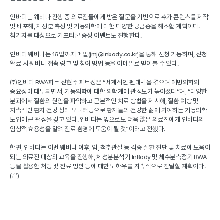
인바디는 웨비나 진행 중 의료진들에게 받은 질문을 기반으로 추가 콘텐츠를 제작
및 배포해
,
체성분 측정 및 기능의학에 대한 다양한 궁금증을 해소할 계획이다
.
참가자를 대상으로 기프티콘 증정 이벤트도 진행한다
.
인바디 웨비나는
16
일까지 메일
(jmj@inbody.co.kr)
을 통해 신청 가능하며
,
신청
완료 시 웨비나 접속 링크 및 참여 방법 등을 이메일로 받아볼 수 있다
.
㈜인바디
BWA
파트 신현주 파트장은
“
세계적인 펜데믹을 겪으며 예방의학의
중요성이 대두되면서
,
기능의학에 대한 의학계에 관심도가 높아졌다
”
며
, “
다양한
분과에서 질환의 원인을 파악하고 근본적인 치료 방법을 제시해
,
질환 예방 및
지속적인 환자 건강 상태 모니터링으로 환자들의 건강한 삶에 기여하는 기능의학
도입에 큰 관심을 갖고 있다
.
인바디는 앞으로도 더욱 많은 의료진에게 인바디의
임상적 효용성을 알려 진료 환경에 도움이 될 것
”
이라고 전했다
.
한편
,
인바디는 이번 웨비나 이후
,
암
,
척추관절 등 각종 질환 진단 및 치료에 도움이
되는 의료진 대상의 교육을 진행해
,
체성분분석기
InBody
및 체수분측정기
BWA
등을 활용한 처방 및 진료 방안 등에 대한 노하우를 지속적으로 전달할 계획이다
.
(
끝
)