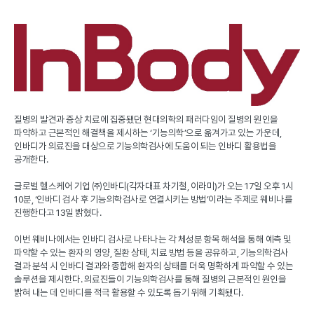
질병의 발견과 증상 치료에 집중됐던 현대의학의 패러다임이 질병의 원인을
파악하고 근본적인 해결책을 제시하는
‘
기능의학
’
으로 옮겨가고 있는 가운데
,
인바디가 의료진을 대상으로 기능의학검사에 도움이 되는 인바디 활용법을
공개한다
.
글로벌 헬스케어 기업 ㈜인바디
(
각자대표 차기철
,
이라미
)
가 오는
17
일 오후
1
시
10
분
, ‘
인바디 검사 후 기능의학검사로 연결시키는 방법
’
이라는 주제로 웨비나를
진행한다고
13
일 밝혔다
.
이번 웨비나에서는 인바디 검사로 나타나는 각 체성분 항목 해석을 통해 예측 및
파악할 수 있는 환자의 영양
,
질환 상태
,
치료 방법 등을 공유하고
,
기능의학검사
결과 분석 시 인바디 결과와 종합해 환자의 상태를 더욱 명확하게 파악할 수 있는
솔루션을 제시한다
.
의료진들이 기능의학검사를 통해 질병의 근본적인 원인을
밝혀 내는 데 인바디를 적극 활용할 수 있도록 돕기 위해 기획됐다
.