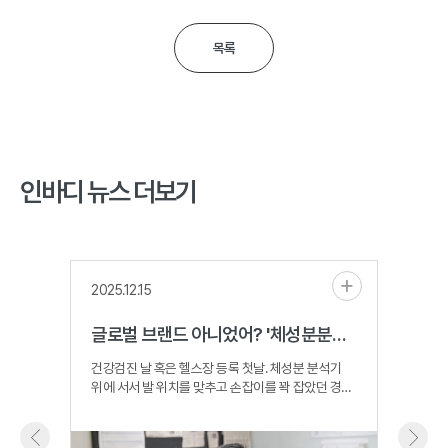
목록
인바디 뉴스 더보기
2025.12.15
2025
글로벌 브랜드 아니었어? '체성분분석 대명사' 한국 회사의 고민 [비크닉]
건강검진 날 혹은 헬스장 등록 첫날. 체성분 분석기
차기철
위에 서서 발 위치를 맞추고 손잡이를 꽉 잡았던 경험,
지향점
한 번쯤 있을 겁니다. 1~2분 뒤면 내 몸의 근육량·
뒤 직
지방량·체수분 등이 세세히 ..
나아가