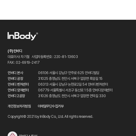
(주)인바디
대표이사: 차기철
사업자등록번호 : 220-81-13603
FAX : 02-6919-2417
인바디 본사
06106 서울시 강남구 언주로 625 인바디빌딩
인바디 공장
31025 충청남도 천안시 서북구 입장면 흑암길 15
인바디 벤처센터
06313 서울시 강남구 논현로2길 54 인바디벤처센터
인바디 양재센터
06779 서울특별시 서초구 동산로 1 5층 인바디양재센터
인바디 2공장
31026 충청남도 천안시 서북구 입장면 연곡길 330
개인정보처리방침
이메일무단수집거부
Copyright© 2021 by InBody Co., Ltd. All rights reserved.