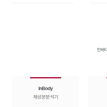
인바디
InBody
체성분분석기