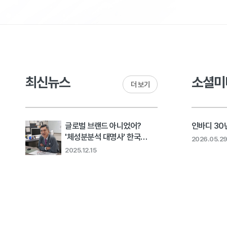
최신뉴스
소셜미
더 보기
글로벌 브랜드 아니었어?
인바디 30년
'체성분분석 대명사' 한국
2026.05.2
회사의 고민 [비크닉]..
2025.12.15