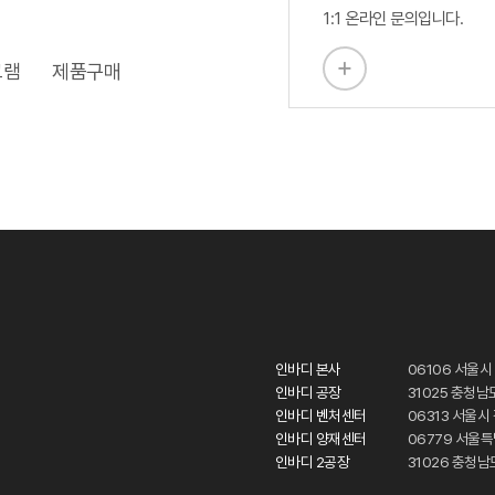
1:1 온라인 문의입니다.
그램
제품구매
인바디 본사
06106 서울시
인바디 공장
31025 충청남
인바디 벤처센터
06313 서울
인바디 양재센터
06779 서울
인바디 2공장
31026 충청남