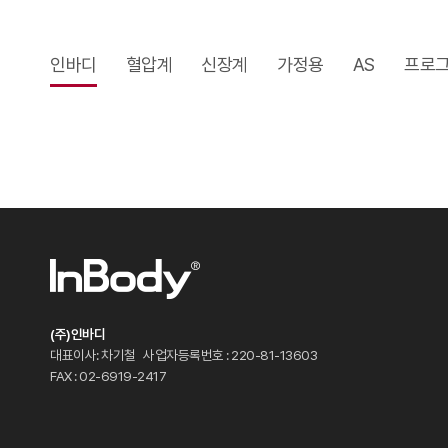
인바디
혈압계
신장계
가정용
AS
프로
(주)인바디
대표이사: 차기철
사업자등록번호 : 220-81-13603
FAX : 02-6919-2417