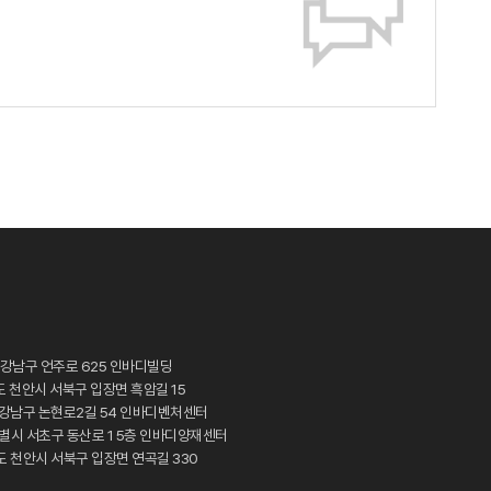
 강남구 언주로 625 인바디빌딩
도 천안시 서북구 입장면 흑암길 15
시 강남구 논현로2길 54 인바디벤처센터
특별시 서초구 동산로 1 5층 인바디양재센터
도 천안시 서북구 입장면 연곡길 330