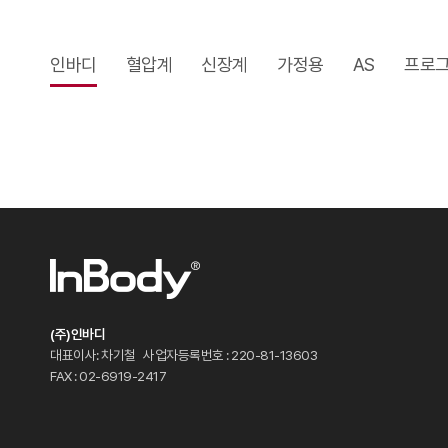
인바디
혈압계
신장계
가정용
AS
프로
(주)인바디
대표이사: 차기철
사업자등록번호 : 220-81-13603
FAX : 02-6919-2417