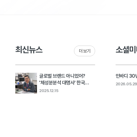
최신뉴스
소셜미
더 보기
글로벌 브랜드 아니었어?
인바디 30년
'체성분분석 대명사' 한국
2026.05.2
회사의 고민 [비크닉]..
2025.12.15