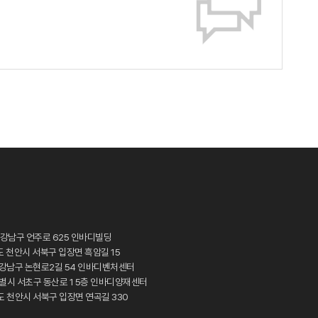
 강남구 언주로 625 인바디빌딩
도 천안시 서북구 입장면 흑암길 15
시 강남구 논현로2길 54 인바디벤처센터
특별시 서초구 동산로 1 5층 인바디양재센터
도 천안시 서북구 입장면 연곡길 330