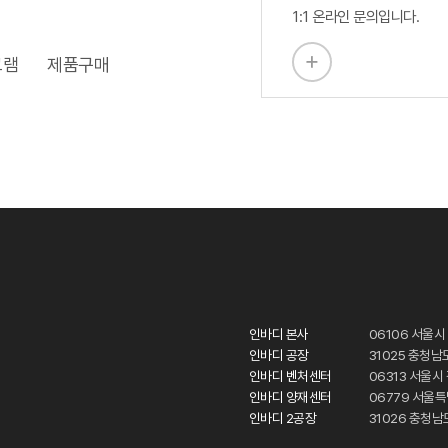
1:1 온라인 문의입니다.
그램
제품구매
인바디 본사
06106 서울시
인바디 공장
31025 충청남
인바디 벤처센터
06313 서울
인바디 양재센터
06779 서울
인바디 2공장
31026 충청남