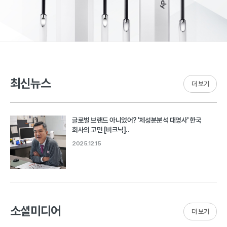
최신뉴스
더 보기
글로벌 브랜드 아니었어? '체성분분석 대명사' 한국
회사의 고민 [비크닉]..
2025.12.15
소셜미디어
더 보기