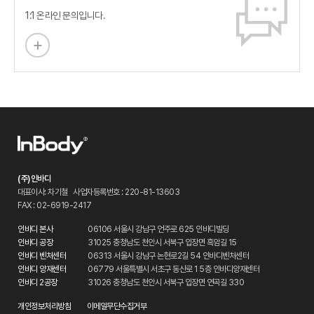
1:1 온라인 문의입니다.
(주)인바디
대표이사: 차기철
사업자등록번호 : 220-81-13603
FAX : 02-6919-2417
인바디 본사
06106 서울시 강남구 언주로 625 인바디빌딩
인바디 공장
31025 충청남도 천안시 서북구 입장면 흑암길 15
인바디 벤처센터
06313 서울시 강남구 논현로2길 54 인바디벤처센터
인바디 양재센터
06779 서울특별시 서초구 동산로 1 5층 인바디양재센터
인바디 2공장
31026 충청남도 천안시 서북구 입장면 연곡길 330
개인정보처리방침
이메일무단수집거부