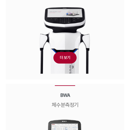
더 보기
BWA
체수분측정기