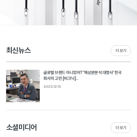
최신뉴스
더 보기
글로벌 브랜드 아니었어? '체성분분석 대명사' 한국
회사의 고민 [비크닉]..
2025.12.15
소셜미디어
더 보기