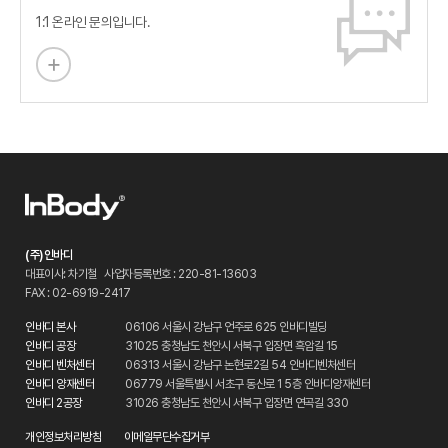
1:1 온라인 문의입니다.
(주)인바디
대표이사: 차기철
사업자등록번호 : 220-81-13603
FAX : 02-6919-2417
인바디 본사
06106 서울시 강남구 언주로 625 인바디빌딩
인바디 공장
31025 충청남도 천안시 서북구 입장면 흑암길 15
인바디 벤처센터
06313 서울시 강남구 논현로2길 54 인바디벤처센터
인바디 양재센터
06779 서울특별시 서초구 동산로 1 5층 인바디양재센터
인바디 2공장
31026 충청남도 천안시 서북구 입장면 연곡길 330
개인정보처리방침
이메일무단수집거부