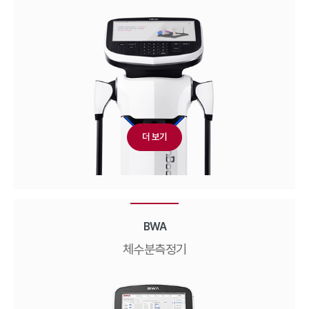
더 보기
BWA
체수분측정기