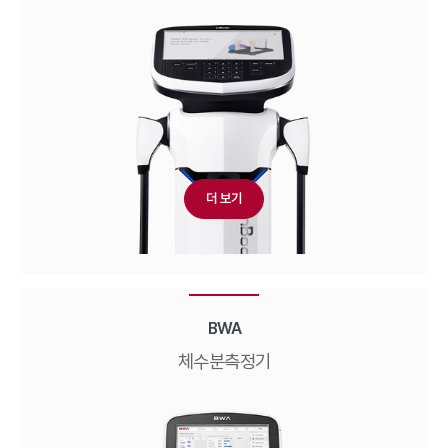
더 보기
BWA
체수분측정기