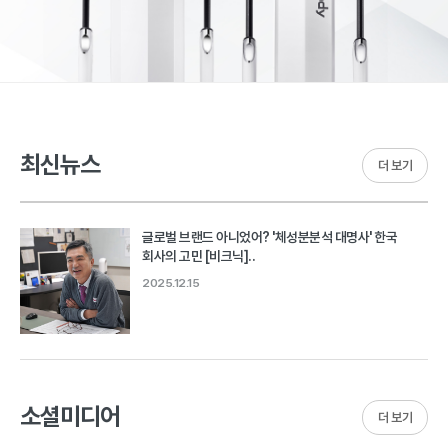
최신뉴스
더 보기
글로벌 브랜드 아니었어? '체성분분석 대명사' 한국
회사의 고민 [비크닉]..
2025.12.15
소셜미디어
더 보기