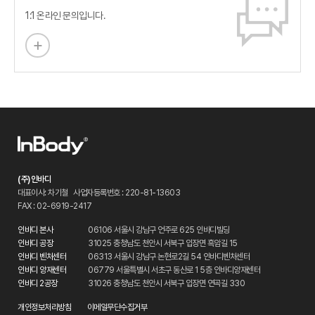
1:1 온라인 문의입니다.
(주)인바디
대표이사: 차기철
사업자등록번호 : 220-81-13603
FAX : 02-6919-2417
인바디 본사
06106 서울시 강남구 언주로 625 인바디빌딩
인바디 공장
31025 충청남도 천안시 서북구 입장면 흑암길 15
인바디 벤처센터
06313 서울시 강남구 논현로2길 54 인바디벤처센터
인바디 양재센터
06779 서울특별시 서초구 동산로 1 5층 인바디양재센터
인바디 2공장
31026 충청남도 천안시 서북구 입장면 연곡길 330
개인정보처리방침
이메일무단수집거부