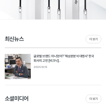
최신뉴스
더 보기
글로벌 브랜드 아니었어? '체성분분석 대명사' 한국
회사의 고민 [비크닉]..
2025.12.15
소셜미디어
더 보기