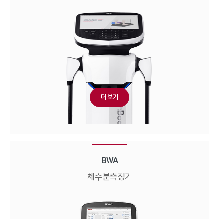
더 보기
BWA
체수분측정기