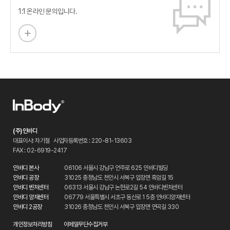
1:1 온라인 문의입니다.
(주)인바디
대표이사: 차기철
사업자등록번호 : 220-81-13603
FAX : 02-6919-2417
인바디 본사
06106 서울시 강남구 언주로 625 인바디빌딩
인바디 공장
31025 충청남도 천안시 서북구 입장면 흑암길 15
인바디 벤처센터
06313 서울시 강남구 논현로2길 54 인바디벤처센터
인바디 양재센터
06779 서울특별시 서초구 동산로 1 5층 인바디양재센터
인바디 2공장
31026 충청남도 천안시 서북구 입장면 연곡길 330
개인정보처리방침
이메일무단수집거부