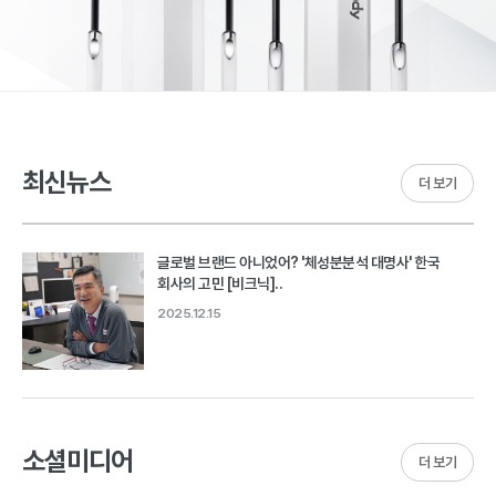
최신뉴스
더 보기
글로벌 브랜드 아니었어? '체성분분석 대명사' 한국
회사의 고민 [비크닉]..
2025.12.15
소셜미디어
더 보기