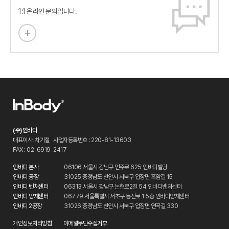
1:1 온라인 문의입니다.
(주)인바디
대표이사: 차기철
사업자등록번호 : 220-81-13603
FAX : 02-6919-2417
인바디 본사
06106 서울시 강남구 언주로 625 인바디빌딩
인바디 공장
31025 충청남도 천안시 서북구 입장면 흑암길 15
인바디 벤처센터
06313 서울시 강남구 논현로2길 54 인바디벤처센터
인바디 양재센터
06779 서울특별시 서초구 동산로 1 5층 인바디양재센터
인바디 2공장
31026 충청남도 천안시 서북구 입장면 연곡길 330
개인정보처리방침
이메일무단수집거부