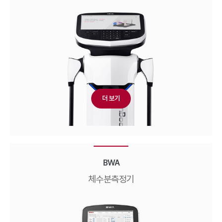
더 보기
BWA
체수분측정기