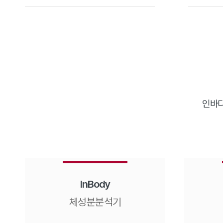
인바디
InBody
체성분분석기