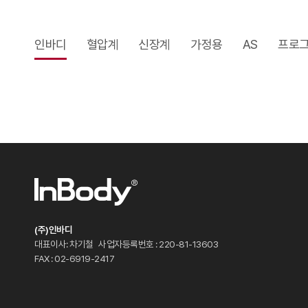
인바디
혈압계
신장계
가정용
AS
프로
(주)인바디
대표이사: 차기철
사업자등록번호 : 220-81-13603
FAX : 02-6919-2417