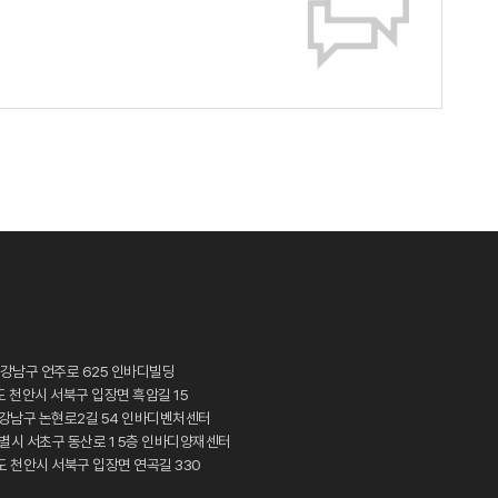
 강남구 언주로 625 인바디빌딩
도 천안시 서북구 입장면 흑암길 15
시 강남구 논현로2길 54 인바디벤처센터
특별시 서초구 동산로 1 5층 인바디양재센터
도 천안시 서북구 입장면 연곡길 330