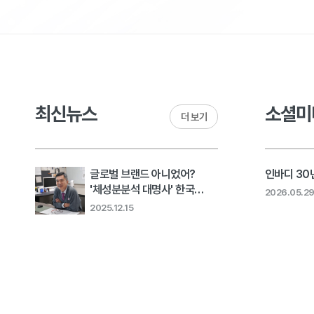
최신뉴스
소셜미
더 보기
글로벌 브랜드 아니었어?
인바디 30년
'체성분분석 대명사' 한국
2026.05.2
회사의 고민 [비크닉]..
2025.12.15