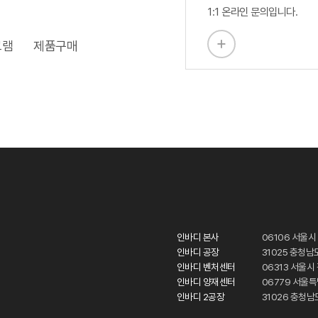
1:1 온라인 문의입니다.
그램
제품구매
인바디 본사
06106 서울시
인바디 공장
31025 충청남
인바디 벤처센터
06313 서울
인바디 양재센터
06779 서울
인바디 2공장
31026 충청남