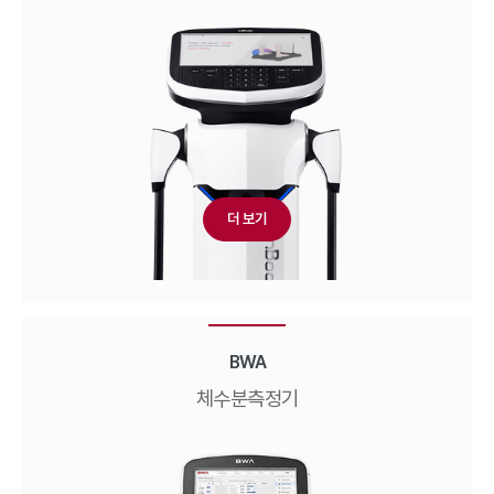
더 보기
BWA
체수분측정기