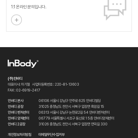
1:1 온라인 문의입니다.
(주)인바디
대표이사: 차기철
사업자등록번호 : 220-81-13603
FAX : 02-6919-2417
인바디 본사
06106 서울시 강남구 언주로 625 인바디빌딩
인바디 공장
31025 충청남도 천안시 서북구 입장면 흑암길 15
인바디 벤처센터
06313 서울시 강남구 논현로2길 54 인바디벤처센터
인바디 양재센터
06779 서울특별시 서초구 동산로 1 5층 인바디양재센터
인바디 2공장
31026 충청남도 천안시 서북구 입장면 연곡길 330
개인정보처리방침
이메일무단수집거부