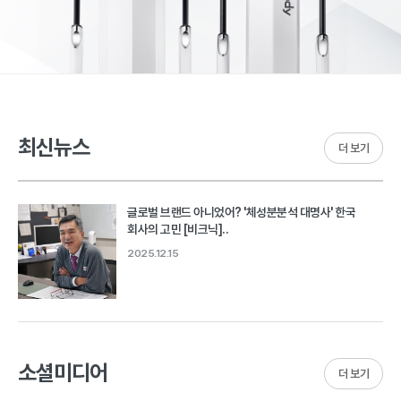
최신뉴스
더 보기
글로벌 브랜드 아니었어? '체성분분석 대명사' 한국
회사의 고민 [비크닉]..
2025.12.15
소셜미디어
더 보기