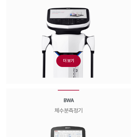
더 보기
BWA
체수분측정기