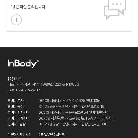
1:1 온라인 문의입니다.
(주)인바디
대표이사: 차기철
사업자등록번호 : 220-81-13603
FAX : 02-6919-2417
인바디 본사
06106 서울시 강남구 언주로 625 인바디빌딩
인바디 공장
31025 충청남도 천안시 서북구 입장면 흑암길 15
인바디 벤처센터
06313 서울시 강남구 논현로2길 54 인바디벤처센터
인바디 양재센터
06779 서울특별시 서초구 동산로 1 5층 인바디양재센터
인바디 2공장
31026 충청남도 천안시 서북구 입장면 연곡길 330
개인정보처리방침
이메일무단수집거부