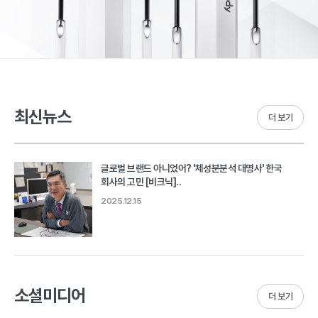
최신뉴스
더 보기
글로벌 브랜드 아니었어? '체성분분석 대명사' 한국
회사의 고민 [비크닉]..
2025.12.15
소셜미디어
더 보기