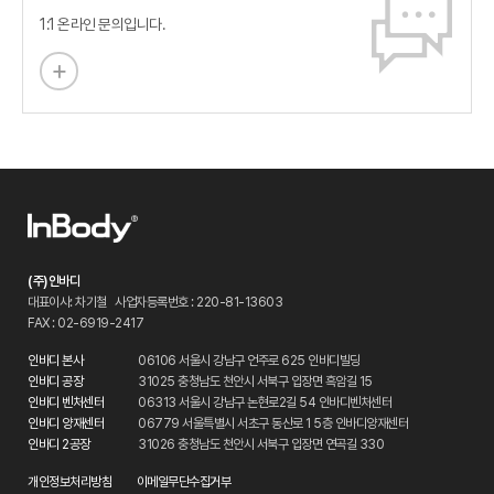
1:1 온라인 문의입니다.
(주)인바디
대표이사: 차기철
사업자등록번호 : 220-81-13603
FAX : 02-6919-2417
인바디 본사
06106 서울시 강남구 언주로 625 인바디빌딩
인바디 공장
31025 충청남도 천안시 서북구 입장면 흑암길 15
인바디 벤처센터
06313 서울시 강남구 논현로2길 54 인바디벤처센터
인바디 양재센터
06779 서울특별시 서초구 동산로 1 5층 인바디양재센터
인바디 2공장
31026 충청남도 천안시 서북구 입장면 연곡길 330
개인정보처리방침
이메일무단수집거부