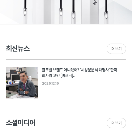
최신뉴스
더 보기
글로벌 브랜드 아니었어? '체성분분석 대명사' 한국
회사의 고민 [비크닉]..
2025.12.15
소셜미디어
더 보기