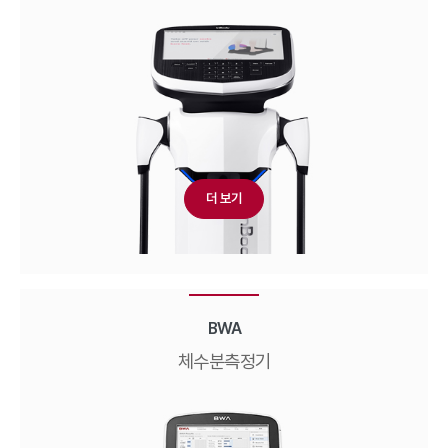
더 보기
BWA
체수분측정기