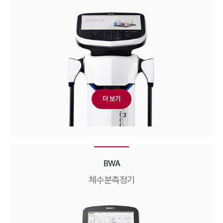
더 보기
BWA
체수분측정기