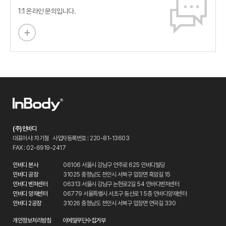
1:1 온라인 문의입니다.
(주)인바디
대표이사: 차기철
사업자등록번호 : 220-81-13603
FAX : 02-6919-2417
인바디 본사
06106 서울시 강남구 언주로 625 인바디빌딩
인바디 공장
31025 충청남도 천안시 서북구 입장면 흑암길 15
인바디 벤처센터
06313 서울시 강남구 논현로2길 54 인바디벤처센터
인바디 양재센터
06779 서울특별시 서초구 동산로 1 5층 인바디양재센터
인바디 2공장
31026 충청남도 천안시 서북구 입장면 연곡길 330
개인정보처리방침
이메일무단수집거부