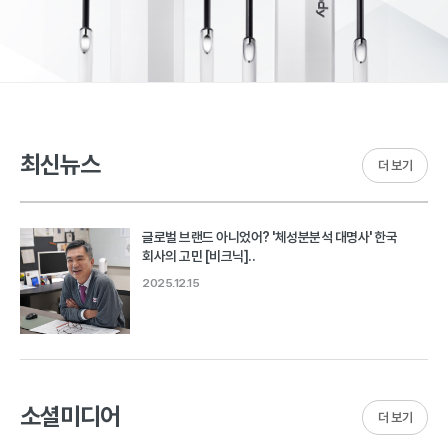
최신뉴스
더 보기
글로벌 브랜드 아니었어? '체성분분석 대명사' 한국
회사의 고민 [비크닉]..
2025.12.15
소셜미디어
더 보기