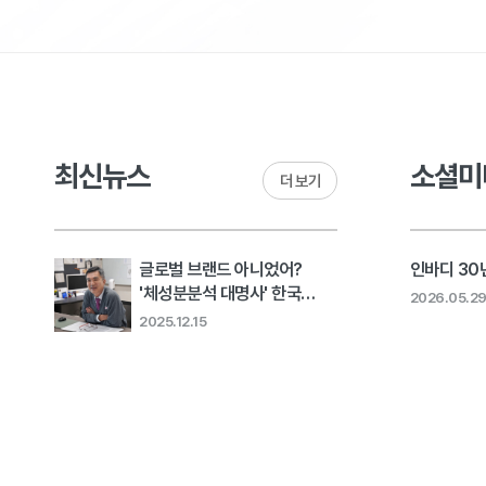
최신뉴스
소셜미
더 보기
글로벌 브랜드 아니었어?
인바디 30년
'체성분분석 대명사' 한국
2026.05.2
회사의 고민 [비크닉]..
2025.12.15