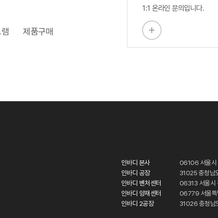
1:1 온라인 문의입니다.
그램
제품구매
인바디 본사
06106 서울시
인바디 공장
31025 충청남
인바디 벤처센터
06313 서울
인바디 양재센터
06779 서울
인바디 2공장
31026 충청남