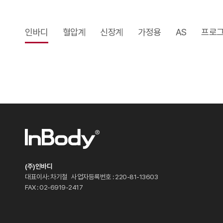
인바디
혈압계
신장계
가정용
AS
프로
(주)인바디
대표이사: 차기철
사업자등록번호 : 220-81-13603
FAX : 02-6919-2417