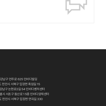
 강남구 언주로 625 인바디빌딩
도 천안시 서북구 입장면 흑암길 15
시 강남구 논현로2길 54 인바디벤처센터
특별시 서초구 동산로 1 5층 인바디양재센터
도 천안시 서북구 입장면 연곡길 330