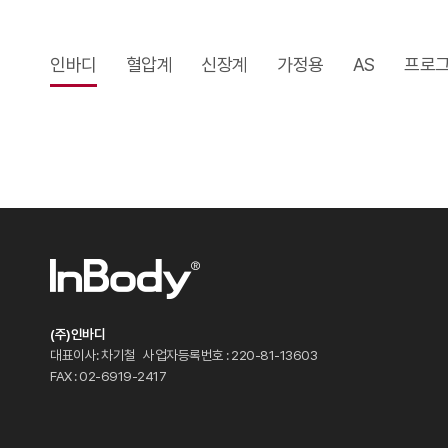
인바디
혈압계
신장계
가정용
AS
프로
(주)인바디
대표이사: 차기철
사업자등록번호 : 220-81-13603
FAX : 02-6919-2417