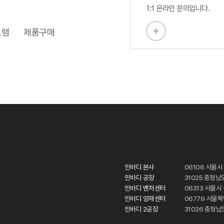
1:1 온라인 문의입니다.
그램
제품구매
인바디 본사
06106 서울시
인바디 공장
31025 충청남
인바디 벤처센터
06313 서울
인바디 양재센터
06779 서울
인바디 2공장
31026 충청남