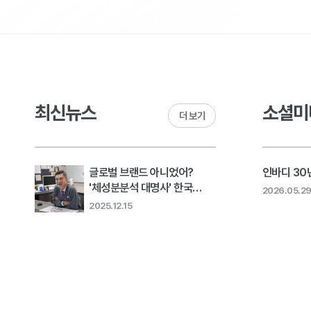
최신뉴스
소셜미
더 보기
글로벌 브랜드 아니었어?
인바디 30년
'체성분분석 대명사' 한국
2026.05.2
회사의 고민 [비크닉]..
2025.12.15