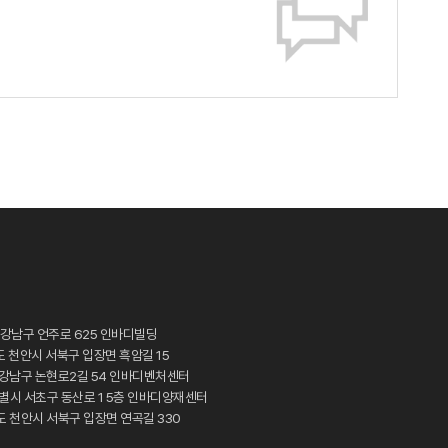
 강남구 언주로 625 인바디빌딩
도 천안시 서북구 입장면 흑암길 15
시 강남구 논현로2길 54 인바디벤처센터
특별시 서초구 동산로 1 5층 인바디양재센터
도 천안시 서북구 입장면 연곡길 330